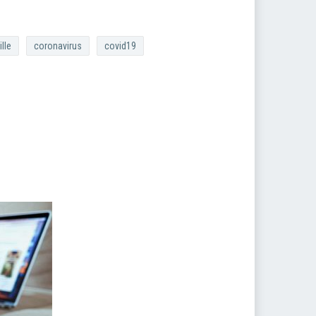
lle
coronavirus
covid19