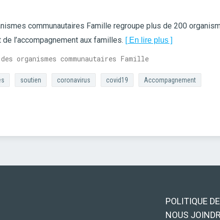
anismes communautaires Famille regroupe plus de 200 organism
 et de l’accompagnement aux familles.
[ En lire plus ]
 des organismes communautaires Famille
es
soutien
coronavirus
covid19
Accompagnement
POLITIQUE D
NOUS JOIND