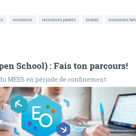
es
ressources
ressources parents
soutien
ressources fami
Open School) : Fais ton parcours!
 du MEES en période de confinement