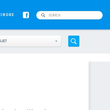
OINDRE
UJET