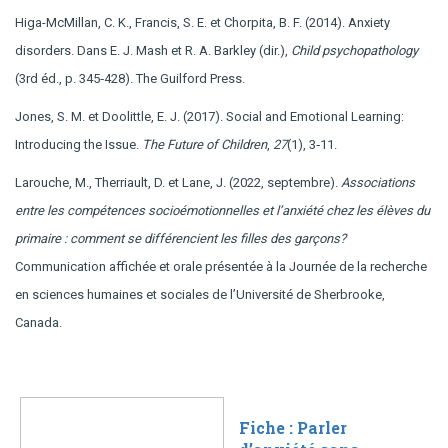
Higa-McMillan, C. K., Francis, S. E. et Chorpita, B. F. (2014). Anxiety
disorders. Dans E. J. Mash et R. A. Barkley (dir.),
Child psychopathology
(3rd éd., p. 345‑428). The Guilford Press.
Jones, S. M. et Doolittle, E. J. (2017). Social and Emotional Learning:
Introducing the Issue.
The Future of Children
,
27
(1), 3‑11.
Larouche, M., Therriault, D. et Lane, J. (2022, septembre).
Associations
entre les compétences socioémotionnelles et l’anxiété chez les élèves du
primaire : comment se différencient les filles des garçons?
Communication affichée et orale présentée à la Journée de la recherche
en sciences humaines et sociales de l’Université de Sherbrooke,
Canada.
Fiche : Parler