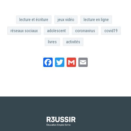
lecture et écriture
jeux vidéo
lecture en ligne
réseaux sociaux
adolescent
coronavirus
covid19
livres
activités
Facebook
Twitter
Gmail
Email