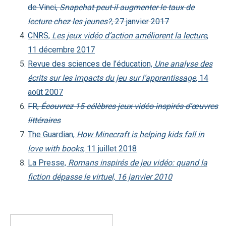
de Vinci,
Snapchat peut-il augmenter le taux de
lecture chez les jeunes?
, 27 janvier 2017
CNRS,
Les jeux vidéo d’action améliorent la lecture
,
11 décembre 2017
Revue des sciences de l’éducation,
Une analyse des
écrits sur les impacts du jeu sur l’apprentissage
, 14
août 2007
FR,
Écouvrez 15 célèbres jeux vidéo inspirés d’œuvres
littéraires
The Guardian,
How Minecraft is helping kids fall in
love with books
, 11 juillet 2018
La Presse,
Romans inspirés de jeu vidéo: quand la
fiction dépasse le virtuel, 16 janvier 2010