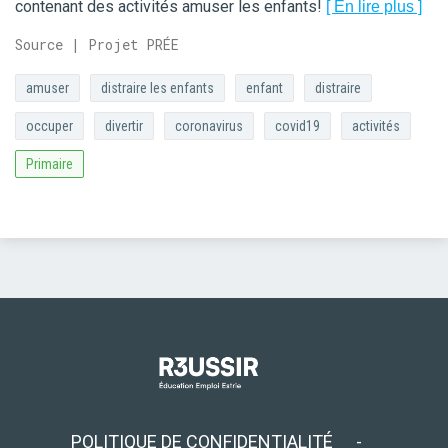
contenant des activités amuser les enfants!
[ En lire plus ]
Source | Projet PRÉE
amuser
distraire les enfants
enfant
distraire
occuper
divertir
coronavirus
covid19
activités
Primaire
POLITIQUE DE CONFIDENTIALITÉ