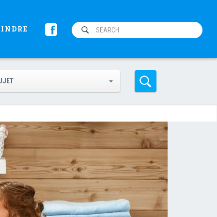
OINDRE
UJET