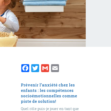
Facebook
Twitter
Gmail
Email
Prévenir l’anxiété chez les
enfants : les compétences
socioémotionnelles comme
piste de solution!
Quel rôle puis-je jouer en tant que