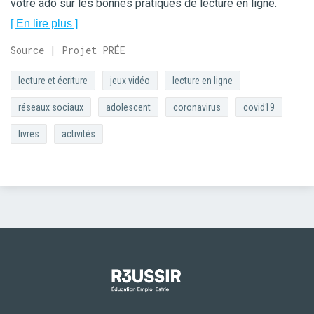
votre ado sur les bonnes pratiques de lecture en ligne.
[ En lire plus ]
Source | Projet PRÉE
lecture et écriture
jeux vidéo
lecture en ligne
réseaux sociaux
adolescent
coronavirus
covid19
livres
activités